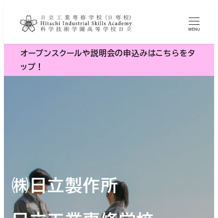
メ
イ
MENU
ン
コ
オープンスクールや説明会の申込みはこちらをタ
ン
ップ！
テ
ン
ツ
へ
移
動
㈱日立製作所