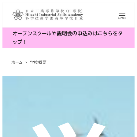
メ
イ
MENU
ン
コ
オープンスクールや説明会の申込みはこちらをタ
ン
ップ！
テ
ン
ホーム
学校概要
ツ
へ
移
動