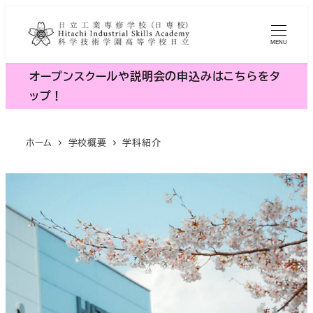
メ
イ
MENU
ン
コ
オープンスクールや説明会の申込みはこちらをタ
ン
ップ！
テ
ン
ホーム
学校概要
学科紹介
ツ
へ
移
動