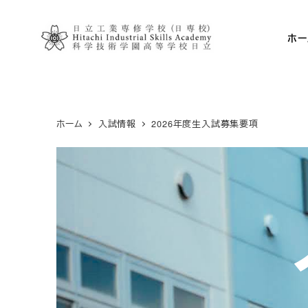
メ
イ
ホー
ン
コ
ン
テ
ホーム
入試情報
2026年度生入試募集要項
ン
ツ
へ
移
動