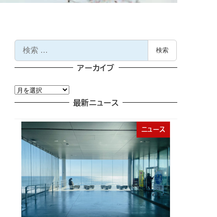
検
検索
索
アーカイブ
ア
ー
最新ニュース
カ
イ
ニュース
ブ