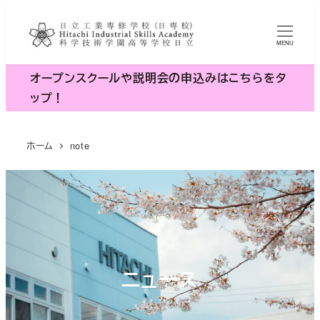
メ
イ
MENU
ン
コ
オープンスクールや説明会の申込みはこちらをタ
ン
ップ！
テ
ン
ホーム
note
ツ
へ
移
動
ニュース